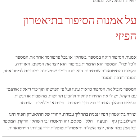
*שיווק והפצה של המופע.
על אמנות הסיפור בתיאטרון
הפיזי
אמנות הסיפור רואה במספר, בשחקן, או בכל פרפורמר אחר את המספר
ה"כל-יכול". המספר הוא הדמויות בסיפור. הוא יוצר את המקום, האווירה,
הקולות והסיטואציה שבסיפור. הוא בונה דימוי שמשתנה במהירות לדימוי אחר,
תמונה רודפת תמונה.
המספר מוביל את הסיפור כראות עיניו ועל פי תפישתו תוך כדי דיאלוג אותנטי
עם הקהל. יש לו את החירות לחקור ולהביע תחושות, מחשבות או רגשות
העולים במהלך הסיפור בכל דרך בימתית – פיזית או מילולית – שיבחר.
יצירה בתיאטרון הפיזי נבנית בתהליך עבודה. ייחודו של התיאטרון הפיזי הינו
השילוב בין גוף – תנועה – חלל – טקסט. זהו תיאטרון בו השחקן, הרקדן, המספר
וכל אמן במה אחר, יוצר אשליה תיאטרלית טוטלית דרך עבודתו הוירטואוזית.