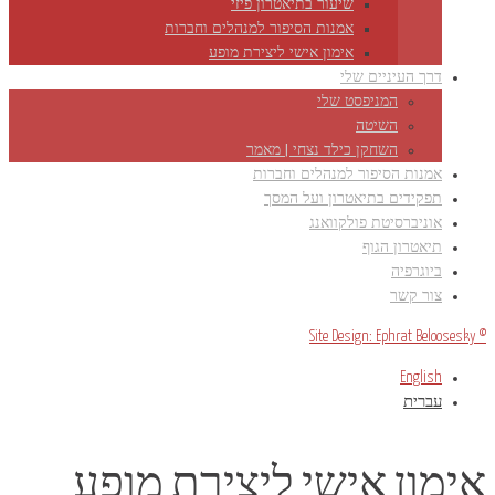
שיעור בתיאטרון פיזי
אמנות הסיפור למנהלים וחברות
אימון אישי ליצירת מופע
דרך העיניים שלי
המניפסט שלי
השיטה
השחקן כילד נצחי | מאמר
אמנות הסיפור למנהלים וחברות
תפקידים בתיאטרון ועל המסך
אוניברסיטת פולקוואנג
תיאטרון הגוף
ביוגרפיה
צור קשר
© Site Design: Ephrat Beloosesky
English
עברית
אימון אישי ליצירת מופע